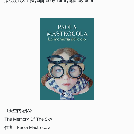
版权联系人：
yayu@peonyliteraryagency.com
《天空的记忆》
The Memory Of The Sky
作者：
Paola Mastrocola