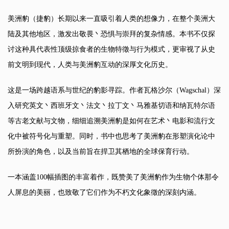
美洲豹（捷豹）长期以来一直吸引着人类的想像力，在整个美洲大
陆及其他地区，激发出敬畏丶恐惧与崇拜的复杂情感。本书不仅探
讨这种具代表性顶级掠食者的生物特徵与行为模式，更审视了从史
前文明到现代，人类与美洲豹互动的深厚文化历史。
这是一场跨越语系与世纪的豹影寻踪。作者瓦格沙尔（Wagschal）深
入研究英文丶西班牙文丶法文丶拉丁文丶马雅基切语和纳瓦特尔语
等古老文献与文物，细细追溯美洲豹是如何在艺术丶电影和流行文
化中被符号化与重塑。同时，书中也思考了美洲豹在形塑演化论中
所扮演的角色，以及当前旨在捍卫其栖地的全球保育行动。
一本涵盖100幅插图的丰富着作，既赞美了美洲豹作为生物个体那令
人屏息的美丽，也致敬了它们作为不朽文化象徵的深刻内涵。