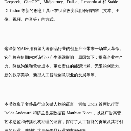
Deepseek
、
ChatGPT
、
Midjourney
、
Dall-e
、
Leonardo.ai
和
Stable
Diffusion
等新的创意工具正在彻底改变我们创作内容（文本、图
像、视频、声音等）的方式。
这些新的
AI
应用有望为奢侈品行业的创意产业带来一场重大革命。
它们将在短期内对该行业产生深远影响，原因如下：提高企业生产
力、降低沟通和营销成本、更负责任的能源消耗、无限的创造力、
新的数字美学、新型人工智能创意职业的发展等等。
本书收集了奢侈品行业关键人物的证言，例如
Undiz
首席执行官
Isolde Andouard
和娇兰首席数据官
Matthieu Nicou
，以及广告高管、
艺术总监和传播机构经理的证言，探讨了人工智能的贡献及其将创
造的职业，并辅以大量奢侈品行业的案例研究。